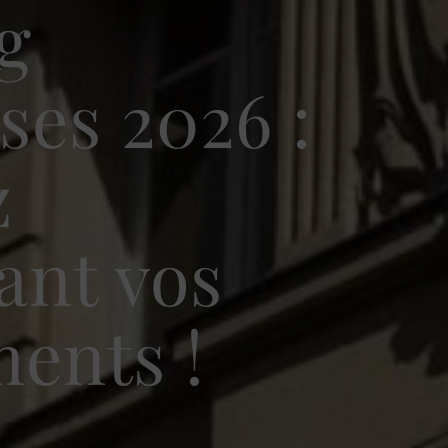
g
ses 2026 :
z
ant vos
ents !