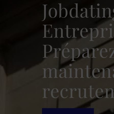
Jobdatin
Entrepri
Prépare
mainten
recrutem