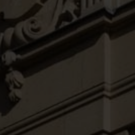
Journées P
Ouvertes 20
Paris, Lyon
en-Proven
JE M'INSCRIS