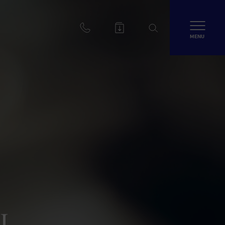
MENU
J