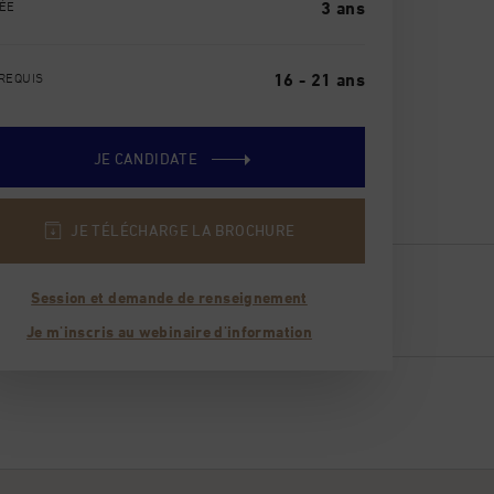
ÉE
3 ans
REQUIS
16 - 21 ans
JE CANDIDATE
JE TÉLÉCHARGE LA BROCHURE
Session et demande de renseignement
Je m'inscris au webinaire d'information