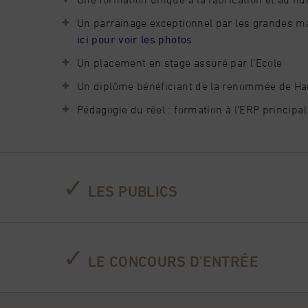
Un parrainage exceptionnel par les grandes m
ici pour voir les photos
Un placement en stage assuré par l’Ecole
Un diplôme bénéficiant de la renommée de Haut
Pédagogie du réel : formation à l’ERP principa
✓
LES PUBLICS
Les candidats doivent être âgés de 16 à 21 an
✓
L’accès en section fabrication se fait sur conc
LE CONCOURS D'ENTRÉE
Découvrir toutes les étapes d’inscription
ACCESSIBILITÉ AUX PERSONNES EN SITUATION