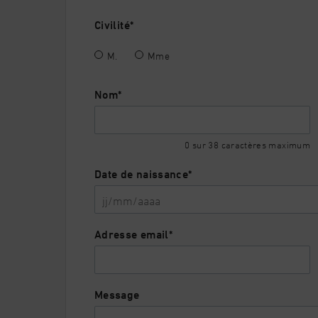
Civilité
*
M.
Mme
Nom
*
0 sur 38 caractères maximum
Date de naissance
*
JJ
Adresse email
*
slash
MM
slash
Message
AAAA