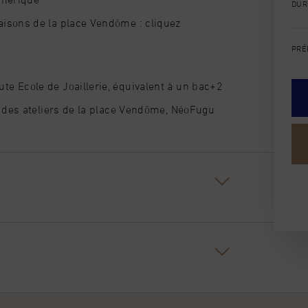
DUR
aisons de la place Vendôme : cliquez
PRÉ
e Ecole de Joaillerie, équivalent à un bac+2
l des ateliers de la place Vendôme, NéoFugu
s.
ours d’entrée et entretien de motivation.
 DE HANDICAP