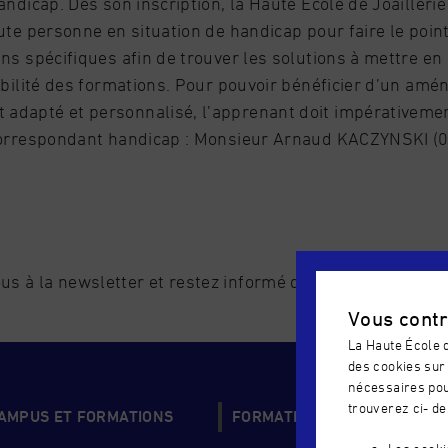
ndicap. Dès son inscription, la Haute Ecole de Joaillerie 
ute personne en situation de handicap pour faire le point
ins spécifiques afin de trouver les solutions à mettre e
ibilité des formations. Pour pouvoir bénéficier d’un am
dapté et personnalisé, l’apprenant doit impérativeme
correspondant handicap : Monsieur
Arnaud
KACZYNSKI (0
us à la newsletter et restez informé de l'actualité de l'é
Vous contr
La Haute École d
des cookies sur 
nécessaires pou
trouverez ci- de
CAMPUS ET FORMATIONS
FORMATIONS COUP DE COEU