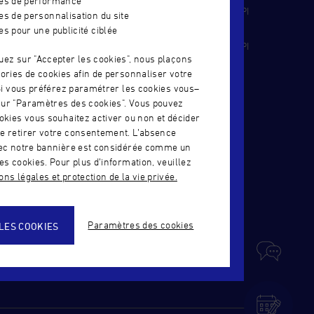
ies de performance
IJOUTERIE
TÉLÉCHARGEZ NOTRE CERTIFICAT QUALIOPI
es de personnalisation du site
- ALTERNANCE
es pour une publicité ciblée
TERIE-
TÉLÉCHARGEZ NOTRE CERTIFICAT QUALIOPI
uez sur "Accepter les cookies", nous plaçons
- FORMATION CONTINUE
ories de cookies afin de personnaliser votre
 Si vous préférez paramétrer les cookies vous–
IER – CSJ
ur "Paramètres des cookies". Vous pouvez
okies vous souhaitez activer ou non et décider
e retirer votre consentement. L’absence
UÉE –
vec notre bannière est considérée comme un
es cookies. Pour plus d’information, veuillez
ns légales et protection de la vie privée.
Paramètres des cookies
LES COOKIES