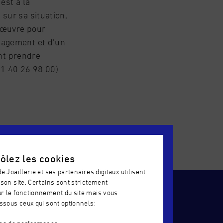
est à la
 sur sa situation,
n œuvre pour
énagement et d’un
nt prendre
1 40 26 98 00)
cole
S'INSCRIRE
ôlez les cookies
e Joaillerie et ses partenaires digitaux utilisent
son site. Certains sont strictement
r le fonctionnement du site mais vous
ssous ceux qui sont optionnels:
R
CERTIFICATION QUALIOPI