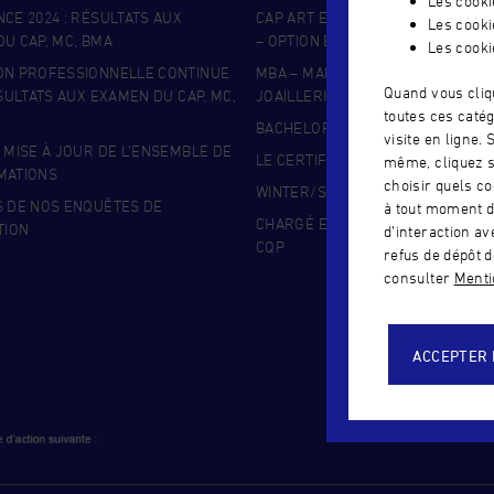
Les cook
CE 2024 : RÉSULTATS AUX
CAP ART ET TECHNIQUES DE LA B
Les cooki
U CAP, MC, BMA
– OPTION BIJOUTERIE
Les cooki
ON PROFESSIONNELLE CONTINUE
MBA – MANAGEMENT DE LA BIJOU
Quand vous cliq
ÉSULTATS AUX EXAMEN DU CAP, MC,
JOAILLERIE
toutes ces catég
BACHELOR DESIGN BIJOU
visite en ligne.
 MISE À JOUR DE L’ENSEMBLE DE
LE CERTIFICAT SUPÉRIEUR JOAILL
même, cliquez s
MATIONS
choisir quels co
WINTER/SUMMER – BIJOUTERIE
S DE NOS ENQUÊTES DE
à tout moment d
CHARGÉ EN GEMMOLOGIE APPLIQ
TION
d’interaction a
CQP
refus de dépôt d
consulter
Mentio
ACCEPTER 