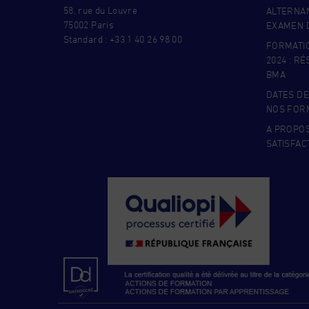
58, rue du Louvre
ALTERNAN
75002 Paris
EXAMEN D
Standard : +33 1 40 26 98 00
FORMATI
2024 : R
BMA
DATES DE
NOS FOR
A PROPO
SATISFAC