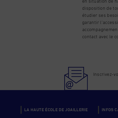
en situation de ha
disposition de to
étudier ses beso
garantir l’access
accompagnement a
contact avec le 
Inscrivez-vo
LA HAUTE ÉCOLE DE JOAILLERIE
INFOS 