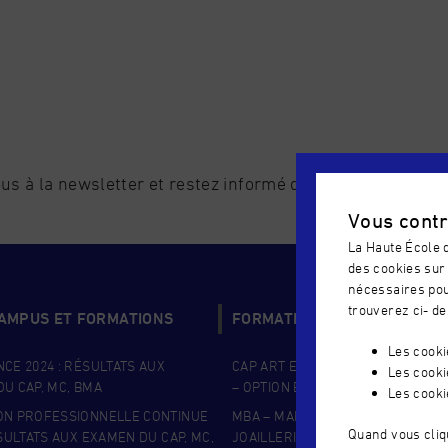
us à la newsletter et restez informé de l'actualité de l'é
Vous contr
La Haute École d
des cookies sur 
nécessaires pou
trouverez ci- de
CAMPUS ET FORMATIONS
FORMATIONS COUP DE COEU
Les cook
CE 2024 : RÉSULTATS AUX
CAP ART ET TECHNIQUES DE LA B
Les cooki
U CAP, MC, BMA
– OPTION BIJOUTERIE
Les cooki
ON PROFESSIONNELLE CONTINUE
MBA – MANAGEMENT DE LA BIJOU
Quand vous cliq
ÉSULTATS AUX EXAMEN DU CAP, MC,
JOAILLERIE