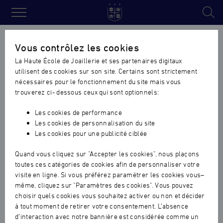
Haute
École
Accueil
›
Références et Partenaires
Vous contrôlez les cookies
de
La Haute École de Joaillerie et ses partenaires digitaux
Joaillerie
Références et Partenaires
utilisent des cookies sur son site. Certains sont strictement
nécessaires pour le fonctionnement du site mais vous
trouverez ci- dessous ceux qui sont optionnels:
NOS PARRAINS
Les cookies de performance
Les cookies de personnalisation du site
Les cookies pour une publicité ciblée
Faire découvrir les valeurs de l’entreprise, l’importance
de l’identité, les contraintes de qualité des marques, et
Quand vous cliquez sur "Accepter les cookies", nous plaçons
leur faire partager la passion qui les anime.
toutes ces catégories de cookies afin de personnaliser votre
visite en ligne. Si vous préférez paramétrer les cookies vous–
même, cliquez sur "Paramètres des cookies". Vous pouvez
Participer à des projets pédagogiques et à l’élévation du
choisir quels cookies vous souhaitez activer ou non et décider
niveau de la formation pour mettre en application cette
à tout moment de retirer votre consentement. L’absence
recherche de la rigueur et de l’excellence.
d’interaction avec notre bannière est considérée comme un