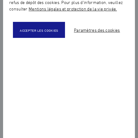
refus de dépôt des cookies. Pour plus d’information, veuillez
Favoriser la future intégration des élèves dans le monde
consulter
Mentions légales et protection de la vie privée.
professionnel en leur faisant prendre la mesure du
chemin à parcourir pour atteindre l’excellence et les
étapes qu’ils devront aborder cette découverte et cet
Paramètres des cookies
ACCEPTER LES COOKIES
accompagnement se font à travers des actions précises
: conférences, visites, concours, voyages.