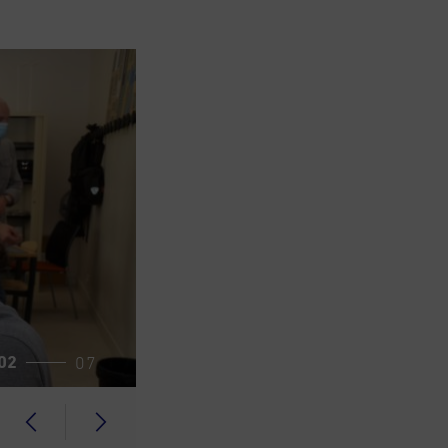
0
1
0
2
07
1
3
2
4
3
5
4
6