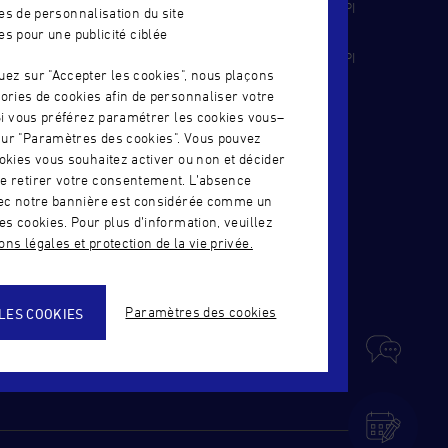
IJOUTERIE
TÉLÉCHARGEZ NOTRE CERTIFICAT QUALIOPI
es de personnalisation du site
- ALTERNANCE
es pour une publicité ciblée
TERIE-
TÉLÉCHARGEZ NOTRE CERTIFICAT QUALIOPI
uez sur "Accepter les cookies", nous plaçons
- FORMATION CONTINUE
ories de cookies afin de personnaliser votre
 Si vous préférez paramétrer les cookies vous–
IER – CSJ
ur "Paramètres des cookies". Vous pouvez
okies vous souhaitez activer ou non et décider
e retirer votre consentement. L’absence
UÉE –
vec notre bannière est considérée comme un
es cookies. Pour plus d’information, veuillez
ns légales et protection de la vie privée.
Paramètres des cookies
LES COOKIES