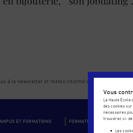
en bijouterie,
son Jobdating 
us à la newsletter et restez informé de l'actualité de l'é
Vous contr
La Haute École d
des cookies sur 
nécessaires pou
trouverez ci- de
CAMPUS ET FORMATIONS
FORMATIONS COUP DE COEU
Les cook