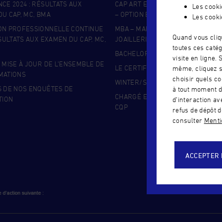
CE 2024 : RÉSULTATS AUX
CAP ART ET TECHNIQUES DE LA B
Les cooki
U CAP, MC, BMA
– OPTION BIJOUTERIE
Les cooki
ON PROFESSIONNELLE CONTINUE
MBA – MANAGEMENT DE LA BIJOU
Quand vous cliq
ÉSULTATS AUX EXAMEN DU CAP, MC,
JOAILLERIE
toutes ces catég
BACHELOR DESIGN BIJOU
visite en ligne.
 MISE À JOUR DE L’ENSEMBLE DE
LE CERTIFICAT SUPÉRIEUR JOAILL
même, cliquez s
MATIONS
choisir quels co
WINTER/SUMMER – BIJOUTERIE
S DE NOS ENQUÊTES DE
à tout moment d
CHARGÉ EN GEMMOLOGIE APPLIQ
TION
d’interaction a
CQP
refus de dépôt d
consulter
Mentio
ACCEPTER 