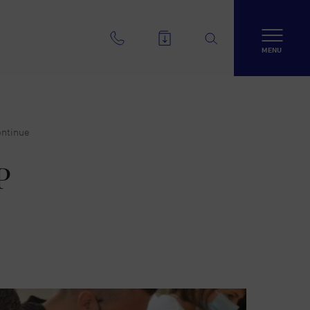
MENU
ontinue
P