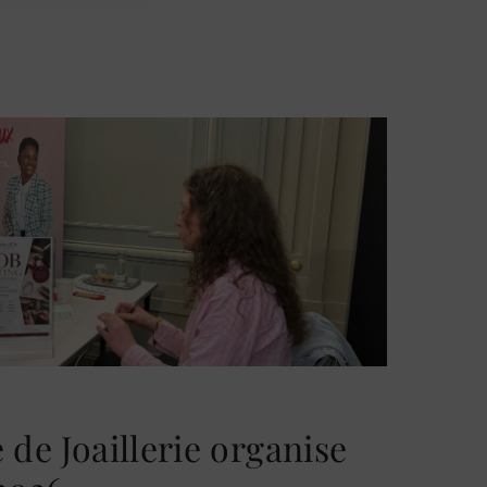
5
7
6
8
7
9
8
9
 de Joaillerie organise