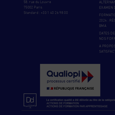
58, rue du Louvre
ALTERNAN
75002 Paris
EXAMEN D
Standard : +33 1 40 26 98 00
FORMATI
2024 : R
BMA
DATES DE
NOS FOR
A PROPO
SATISFAC