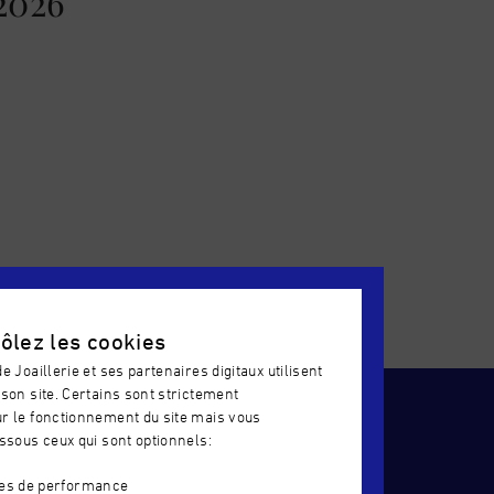
2026
cole
S'INSCRIRE
ôlez les cookies
e Joaillerie et ses partenaires digitaux utilisent
son site. Certains sont strictement
r le fonctionnement du site mais vous
ssous ceux qui sont optionnels:
R
CERTIFICATION QUALIOPI
ies de performance