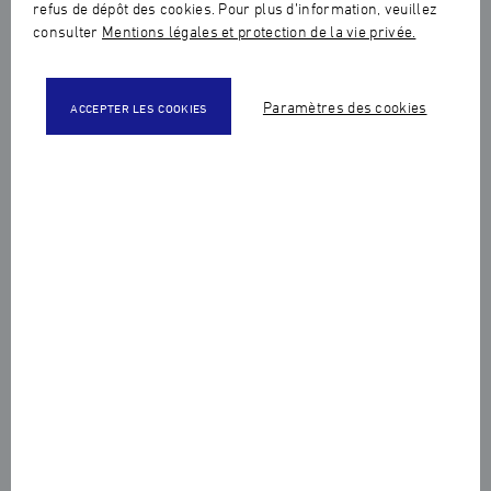
refus de dépôt des cookies. Pour plus d’information, veuillez
consulter
Mentions légales et protection de la vie privée.
Paramètres des cookies
ACCEPTER LES COOKIES
Partager cet article :
Le 13 février dernier, s’est tenu le 2ème volet du
séminaire 2019 de la Haute Ecole de Joaillerie, en
présence des administrateurs de l’établissement
et de l’équipe pédagogique et administrative de
l’Ecole.
Les participants ont d’abord pris connaissance du plan
stratégique de développement 2019-2024 de l’Ecole, qui
permettra de proposer une nouvelle offre de formation,