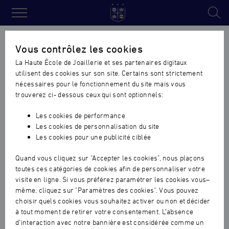
Haute
École
Accueil
›
Actualités vie de l'ecole
›
Deuxième volet du séminai
Vous contrôlez les cookies
de
2019 de la Haute Ecole de Joaillerie
La Haute École de Joaillerie et ses partenaires digitaux
Joaillerie
utilisent des cookies sur son site. Certains sont strictement
Deuxième volet du séminaire
nécessaires pour le fonctionnement du site mais vous
2019 de la Haute Ecole de
trouverez ci- dessous ceux qui sont optionnels:
Joaillerie
Les cookies de performance
Les cookies de personnalisation du site
VIE DE L'ECOLE
|
19.02.2019
Les cookies pour une publicité ciblée
Quand vous cliquez sur "Accepter les cookies", nous plaçons
toutes ces catégories de cookies afin de personnaliser votre
visite en ligne. Si vous préférez paramétrer les cookies vous–
même, cliquez sur "Paramètres des cookies". Vous pouvez
choisir quels cookies vous souhaitez activer ou non et décider
à tout moment de retirer votre consentement. L’absence
d’interaction avec notre bannière est considérée comme un