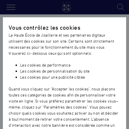
Haute
École
Accueil
›
Actualités vie de l'ecole
›
Grand succès pour les
Vous contrôlez les cookies
de
Jobdating Alternance et Jeunes Diplômés de la Haute Ecole de
La Haute École de Joaillerie et ses partenaires digitaux
Joaillerie
Joaillerie
utilisent des cookies sur son site. Certains sont strictement
nécessaires pour le fonctionnement du site mais vous
Grand succès pour les
trouverez ci- dessous ceux qui sont optionnels:
Jobdating Alternance et Jeunes
Les cookies de performance
Diplômés de la Haute Ecole de
Les cookies de personnalisation du site
Les cookies pour une publicité ciblée
Joaillerie
Quand vous cliquez sur "Accepter les cookies", nous plaçons
VIE DE L'ECOLE
|
10.06.2024
toutes ces catégories de cookies afin de personnaliser votre
visite en ligne. Si vous préférez paramétrer les cookies vous–
même, cliquez sur "Paramètres des cookies". Vous pouvez
choisir quels cookies vous souhaitez activer ou non et décider
à tout moment de retirer votre consentement. L’absence
d’interaction avec notre bannière est considérée comme un