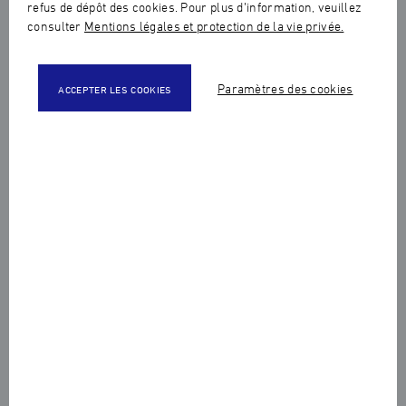
refus de dépôt des cookies. Pour plus d’information, veuillez
consulter
Mentions légales et protection de la vie privée.
Paramètres des cookies
ACCEPTER LES COOKIES
Partager cet article :
Les 5 et 6 juin derniers, la Haute Ecole de Joaillerie
a accueilli 50 entreprises pour deux jours intenses
de Jobdating, dédiés aux futurs alternants et aux
jeunes diplômés de l'école.
Avec plus de 400 rendez-vous organisés, ce sont près de
150 candidats motivés qui ont répondu présent pour ces