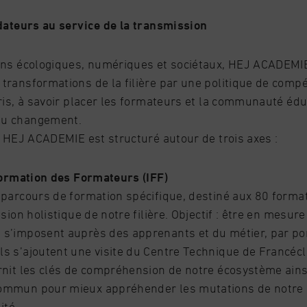
ndateurs au service de la transmission
ons écologiques, numériques et sociétaux, HEJ ACADEMI
transformations de la filière par une politique de comp
pris, à savoir placer les formateurs et la communauté éd
du changement.
, HEJ ACADEMIE est structuré autour de trois axes :
 Formation des Formateurs (IFF)
 parcours de formation spécifique, destiné aux 80 forma
ision holistique de notre filière. Objectif : être en mesur
s’imposent auprès des apprenants et du métier, par por
s s’ajoutent une visite du Centre Technique de Francéc
rnit les clés de compréhension de notre écosystème ains
mmun pour mieux appréhender les mutations de notre i
ité.