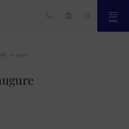
MENU
MIE : un centre
naugure