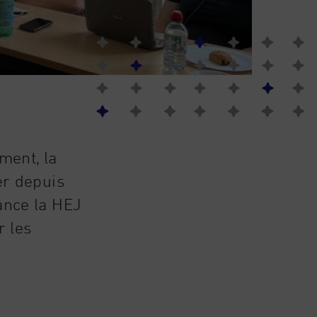
ment, la
er depuis
ance la HEJ
r les