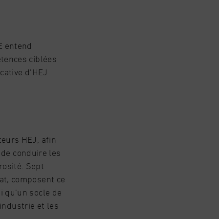
E entend
étences ciblées
ucative d’HEJ
teurs HEJ, afin
e de conduire les
osité. Sept
lat, composent ce
i qu’un socle de
ndustrie et les