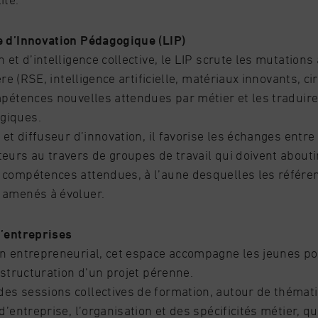
e d’Innovation Pédagogique (LIP)
n et d’intelligence collective, le LIP scrute les mutation
ière (RSE, intelligence artificielle, matériaux innovants, ci
mpétences nouvelles attendues par métier et les traduire 
giques.
r et diffuseur d’innovation, il favorise les échanges entre
eurs au travers de groupes de travail qui doivent aboutir
 compétences attendues, à l’aune desquelles les référen
 amenés à évoluer.
d’entreprises
in entrepreneurial, cet espace accompagne les jeunes p
a structuration d’un projet pérenne.
es sessions collectives de formation, autour de thémati
 d’entreprise, l’organisation et des spécificités métier, q