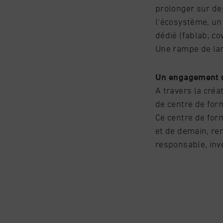
prolonger sur de
l’écosystème, un 
dédié (fablab, c
Une rampe de lan
Un engagement du
A travers la créa
de centre de form
Ce centre de form
et de demain, ren
responsable, inv