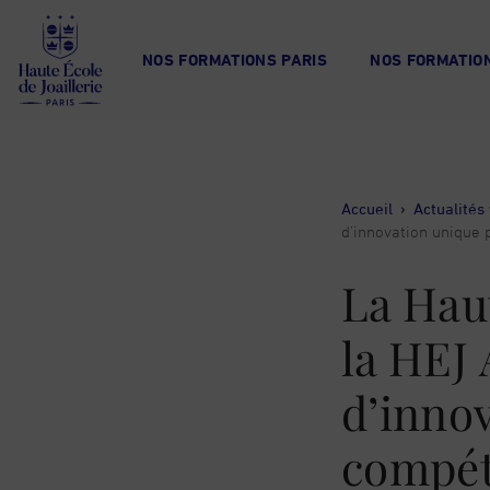
Haute
École
NOS FORMATIONS PARIS
NOS FORMATION
de
Joaillerie
Accueil
›
Actualités 
d’innovation unique
La Haut
la HEJ
d’inno
compét