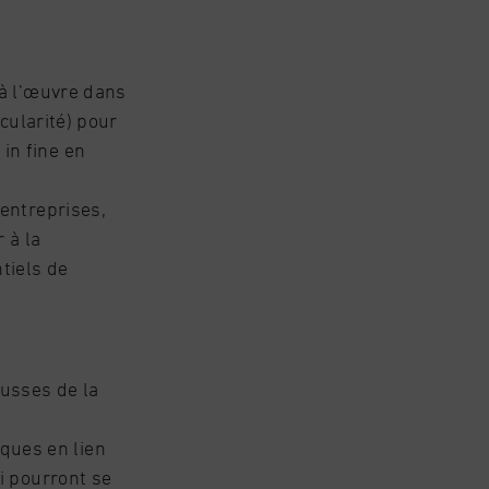
s à l’œuvre dans
rcularité) pour
in fine en
 entreprises,
 à la
tiels de
ousses de la
ques en lien
ui pourront se