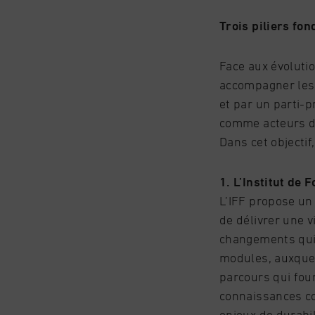
Trois piliers fo
Face aux évoluti
accompagner les 
et par un parti-
comme acteurs 
Dans cet objectif
1. L’Institut de
L’IFF propose un
de délivrer une v
changements qui 
modules, auxquel
parcours qui fou
connaissances co
enjeux de durabil