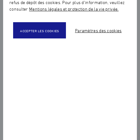
refus de dépôt des cookies. Pour plus d’information, veuillez
consulter
Mentions légales et protection de la vie privée.
Paramètres des cookies
ACCEPTER LES COOKIES
Partager cet article :
La Journée Portes Ouvertes de la Haute Ecole de
Joaillerie aura lieu comme prévu le samedi 14
mars prochain et les visiteurs seront accueillis de
8h30 à 16h30 au 58 rue du Louvre.
Toutefois, par mesure de précaution et de protection de la
santé publique dans le contexte actuel, les enfants de
moins de 12 ans ainsi que les personnes âgées ne seront