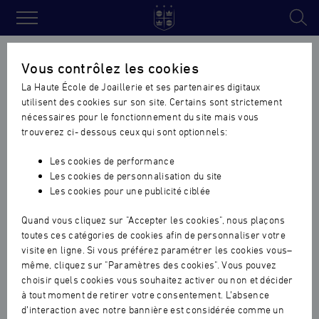
Haute
École
Accueil
›
Actualités vie de l'ecole
›
Maintien de la Journée Por
Vous contrôlez les cookies
de
Ouvertes de la Haute Ecole de Joaillerie le samedi 14 mars 2020
La Haute École de Joaillerie et ses partenaires digitaux
Joaillerie
utilisent des cookies sur son site. Certains sont strictement
Maintien de la Journée Portes
nécessaires pour le fonctionnement du site mais vous
Ouvertes de la Haute Ecole de
trouverez ci- dessous ceux qui sont optionnels:
Joaillerie le samedi 14 mars
Les cookies de performance
Les cookies de personnalisation du site
2020
Les cookies pour une publicité ciblée
VIE DE L'ECOLE
|
09.03.2020
Quand vous cliquez sur "Accepter les cookies", nous plaçons
toutes ces catégories de cookies afin de personnaliser votre
visite en ligne. Si vous préférez paramétrer les cookies vous–
même, cliquez sur "Paramètres des cookies". Vous pouvez
choisir quels cookies vous souhaitez activer ou non et décider
à tout moment de retirer votre consentement. L’absence
d’interaction avec notre bannière est considérée comme un