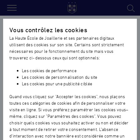
Haute
École
Accueil
›
Fiche de renseignements préalable à la rédaction d’un
Vous contrôlez les cookies
de
contrat d’alternance
La Haute École de Joaillerie et ses partenaires digitaux
Joaillerie
utilisent des cookies sur son site. Certains sont strictement
Fiche de renseignements
nécessaires pour le fonctionnement du site mais vous
préalable à la rédaction d’un
trouverez ci- dessous ceux qui sont optionnels:
contrat d’alternance
Les cookies de performance
Les cookies de personnalisation du site
Les cookies pour une publicité ciblée
Attention :
Merci de veiller à l’exactitude des informations
Quand vous cliquez sur "Accepter les cookies", nous plaçons
renseignées.
toutes ces catégories de cookies afin de personnaliser votre
visite en ligne. Si vous préférez paramétrer les cookies vous–
Toute erreur de votre part entrainant un retard dans la
même, cliquez sur "Paramètres des cookies". Vous pouvez
rédaction du contrat. Cela induisant une intégration tardive
choisir quels cookies vous souhaitez activer ou non et décider
de votre alternant en formation
.
à tout moment de retirer votre consentement. L’absence
d’interaction avec notre bannière est considérée comme un