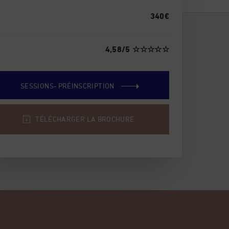
X
340€
S
4,58/5
☆☆☆☆☆
SESSIONS- PRÉINSCRIPTION
TÉLÉCHARGER LA BROCHURE