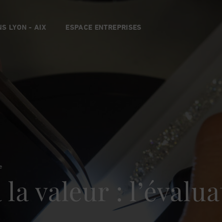
S LYON - AIX
ESPACE ENTREPRISES
e
 la valeur : l’évalu