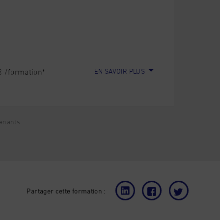
EN SAVOIR PLUS
 /formation*
venants.
Partager cette formation :