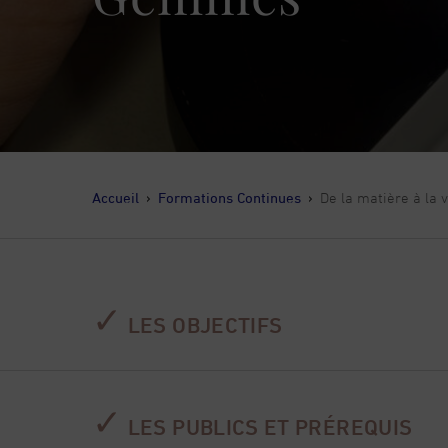
Accueil
›
Formations Continues
›
De la matière à la 
✓
LES OBJECTIFS
Cette formation est dispensée par le
Laboratoire
gemmologie, connaissance des gemmes et des m
✓
LES PUBLICS ET PRÉREQUIS
Cette formation propose d’entrer dans le regar