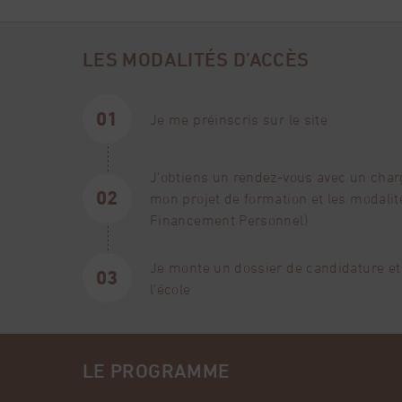
apparences, les critères réels qui fondent la va
PRÉ-REQUIS – PUBLIC
Comprendre les critères scientifiques et co
LES MODALITÉS D’ACCÈS
Aucun prérequis nécessaire. Cette formation est 
Identifier les facteurs influençant leur valeur
ACCESSIBILITÉ AUX PERSONNES EN SITUATION
Développer un regard critique face à la qualité
Je me préinscris sur le site
Relier observation gemmologique et réalité d
EN SAVOIR PLUS
J’obtiens un rendez-vous avec un chargé
mon projet de formation et les modali
Financement Personnel)
Je monte un dossier de candidature et
l’école
LE PROGRAMME