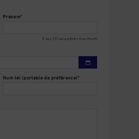
ation souhaitée.
Prénom
*
0 sur 20 caractères maximum
t le début de la prestation = 3 jours
Num tél (portable de préférence)
*