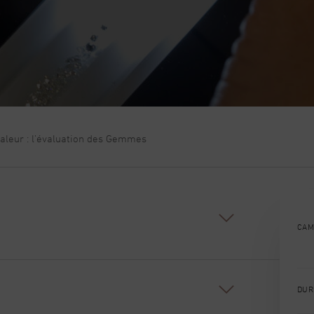
valeur : l’évaluation des Gemmes
CAM
 Français de Gemmologie
, leader national en
éthodes d’analyse des gemmes.
DUR
d du gemmologue pour comprendre, au-delà des