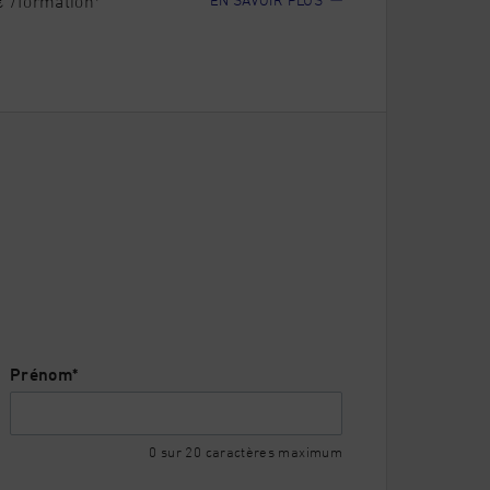
 /formation*
étences en fin de formation. Il se voit remettre
es avec la formation « Connaissance de la
 composantes du « CQP Gérer l’activité des
ation souhaitée.
Prénom
*
0 sur 20 caractères maximum
t le début de la prestation = 3 jours