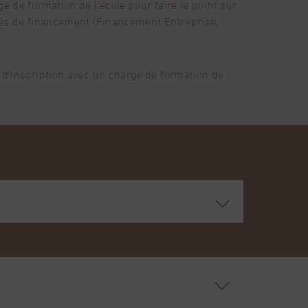
 de formation de l’école pour faire le point sur
tés de financement (Financement Entreprise,
 d’inscription avec un chargé de formation de
al
loitation des gemmes.
ments.