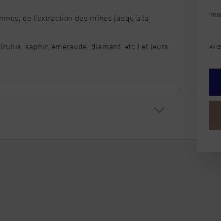
PRI
emmes, de l’extraction des mines jusqu’à la
rubis, saphir, émeraude, diamant, etc.) et leurs
AVI
irant découvrir la gemmologie.
 DE HANDICAP