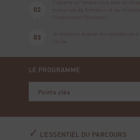
J’obtiens un rendez-vous avec un chargé
EN SAVOIR PLUS
mon projet de formation et les modali
Financement Personnel)
Je monte un dossier de candidature et
l’école
LE PROGRAMME
Points clés
La gemme, de sa formation au bijou fin
La formation, les gisements et l'exp
✓
L'ESSENTIEL DU PARCOURS
La taille des gemmes et leurs traite