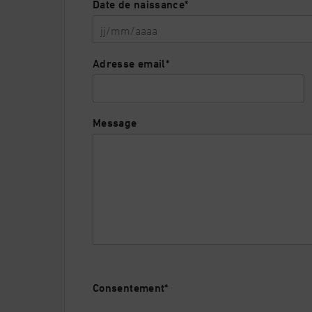
Date de naissance
*
JJ
Adresse email
*
slash
MM
slash
Message
AAAA
Consentement
*