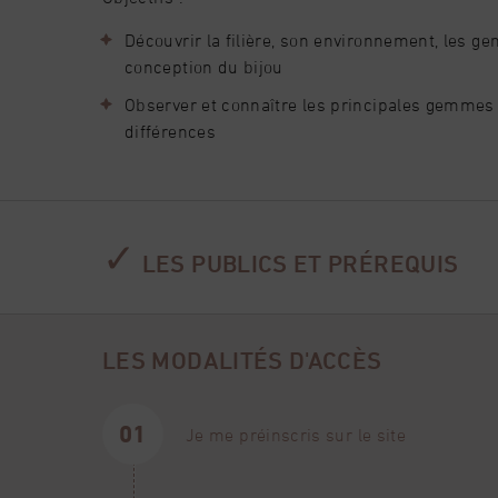
Découvrir la filière, son environnement, les g
conception du bijou
Observer et connaître les principales gemmes (
différences
✓
LES PUBLICS ET PRÉREQUIS
PRÉ-REQUIS – PUBLIC
LES MODALITÉS D'ACCÈS
Aucun prérequis nécessaire.
Cette formation est ouverte à toute personne dés
Je me préinscris sur le site
ACCESSIBILITÉ AUX PERSONNES EN SITUATION