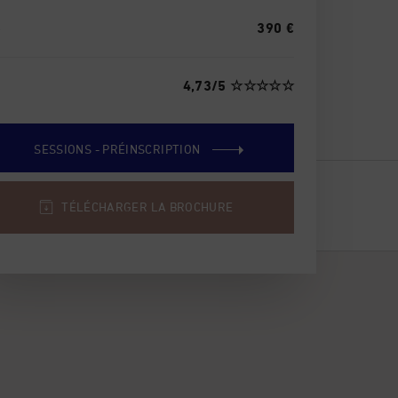
X
390 €
S
4,73/5
☆☆☆☆☆
SESSIONS - PRÉINSCRIPTION
TÉLÉCHARGER LA BROCHURE