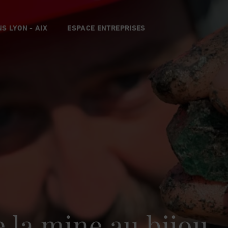
S LYON - AIX
ESPACE ENTREPRISES
 la mine au bijou