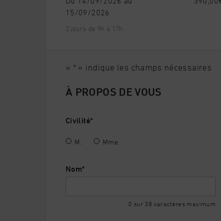
Du 14/09/2026 au
390,00€
15/09/2026
MODALITÉ D’ÉVALUATION DES ACQUIS
2 jours de 9h à 17h.
Le stagiaire fait l’objet d’une évaluation des comp
une attestation de fin de formation.
«
*
» indique les champs nécessaires
PASSERELLE / SUITE DE PARCOURS
À PROPOS DE VOUS
La/le stagiaire peut approfondir ses connaissanc
gemmologie » puis les « Parcours gemmologues »,
Civilité
*
gemmes en entreprise ».
M.
Mme
CRITÈRES D’ADMISSION
Le candidat devra s’inscrire à la session de form
Nom
*
DÉLAI D’ACCÈS
0 sur 38 caractères maximum
Durée estimée entre la demande du bénéficiaire e