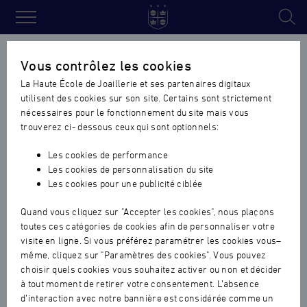
Haute
École
Accueil
›
Formez-vous au sertissage en cours du soir !
Vous contrôlez les cookies
de
La Haute École de Joaillerie et ses partenaires digitaux
Joaillerie
Formez-vous au sertissage en
utilisent des cookies sur son site. Certains sont strictement
cours du soir !
nécessaires pour le fonctionnement du site mais vous
trouverez ci- dessous ceux qui sont optionnels:
Les cookies de performance
Les cookies de personnalisation du site
Les cookies pour une publicité ciblée
Quand vous cliquez sur "Accepter les cookies", nous plaçons
toutes ces catégories de cookies afin de personnaliser votre
visite en ligne. Si vous préférez paramétrer les cookies vous–
même, cliquez sur "Paramètres des cookies". Vous pouvez
choisir quels cookies vous souhaitez activer ou non et décider
à tout moment de retirer votre consentement. L’absence
d’interaction avec notre bannière est considérée comme un