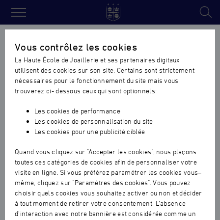
Haute
École
Accueil
›
Actualités formation initiale
›
Concours national
Vous contrôlez les cookies
de
Meilleur Apprenti de France 2019 : huit médaillés d’or nationaux
La Haute École de Joaillerie et ses partenaires digitaux
Joaillerie
pour la Haute Ecole de Joaillerie
utilisent des cookies sur son site. Certains sont strictement
nécessaires pour le fonctionnement du site mais vous
Concours national Meilleur
trouverez ci- dessous ceux qui sont optionnels:
Apprenti de France 2019 : huit
Les cookies de performance
médaillés d’or nationaux pour
Les cookies de personnalisation du site
Les cookies pour une publicité ciblée
la Haute Ecole de Joaillerie
Quand vous cliquez sur "Accepter les cookies", nous plaçons
FORMATION INITIALE
|
19.02.2020
toutes ces catégories de cookies afin de personnaliser votre
visite en ligne. Si vous préférez paramétrer les cookies vous–
même, cliquez sur "Paramètres des cookies". Vous pouvez
choisir quels cookies vous souhaitez activer ou non et décider
à tout moment de retirer votre consentement. L’absence
d’interaction avec notre bannière est considérée comme un