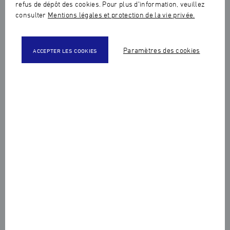
refus de dépôt des cookies. Pour plus d’information, veuillez
consulter
Mentions légales et protection de la vie privée.
Paramètres des cookies
ACCEPTER LES COOKIES
Partager cet article :
Grand succès pour la Haute Ecole de Joaillerie au
concours national Meilleur Apprenti de France
2019 : six médaillés d'or nationaux en section Art
du Bijou et du Joyau et deux médaillés d’or en
section Sertissage pour l’établissement.
Les huit lauréats de la Haute Ecole de Joaillerie sont :