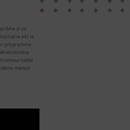
diplômé d’un
aillerie est le
 un programme
pérationnelle
incontournable
 célèbre maison