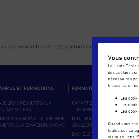
us à la newsletter et restez informé de l'actualité de l'é
Vous contr
La Haute École d
des cookies sur 
nécessaires pou
trouverez ci- de
CAMPUS ET FORMATIONS
FORMATIONS COUP DE COEU
Les cook
CE 2024 : RÉSULTATS AUX
CAP ART ET TECHNIQUES DE LA B
Les cooki
U CAP, MC, BMA
– OPTION BIJOUTERIE
Les cooki
ON PROFESSIONNELLE CONTINUE
MBA – MANAGEMENT DE LA BIJOU
Quand vous cliq
ÉSULTATS AUX EXAMEN DU CAP, MC,
JOAILLERIE
toutes ces catég
BACHELOR DESIGN BIJOU
visite en ligne.