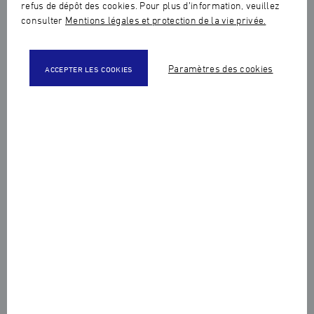
refus de dépôt des cookies. Pour plus d’information, veuillez
consulter
Mentions légales et protection de la vie privée.
Paramètres des cookies
ACCEPTER LES COOKIES
Partager cet article :
Dans le cadre du parrainage de la promotion
Chanel, les élèves du Certificat Supérieur de
Joaillerie et du Bachelor Design Bijou ont reçu, le
jeudi 20 mars dernier, leur blouse d’atelier brodée
au nom de leur parrain.
Cet événement a rassemblé les 44 élèves de la promotion
et leur a permis de retrouver les représentants de la
Maison Chanel, qui supervisent ce parrainage pendant