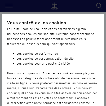
Haute
École
Accueil
›
Actualités formation initiale
›
Les élèves de la
Vous contrôlez les cookies
de
promotion Chanel reçoivent leur blouse d’atelier au nom du parra
La Haute École de Joaillerie et ses partenaires digitaux
Joaillerie
utilisent des cookies sur son site. Certains sont strictement
Les élèves de la promotion
nécessaires pour le fonctionnement du site mais vous
Chanel reçoivent leur blouse
trouverez ci- dessous ceux qui sont optionnels:
d’atelier au nom du parrain
Les cookies de performance
Les cookies de personnalisation du site
FORMATION INITIALE
|
24.03.2025
Les cookies pour une publicité ciblée
Quand vous cliquez sur "Accepter les cookies", nous plaçons
toutes ces catégories de cookies afin de personnaliser votre
visite en ligne. Si vous préférez paramétrer les cookies vous–
même, cliquez sur "Paramètres des cookies". Vous pouvez
choisir quels cookies vous souhaitez activer ou non et décider
à tout moment de retirer votre consentement. L’absence
d’interaction avec notre bannière est considérée comme un