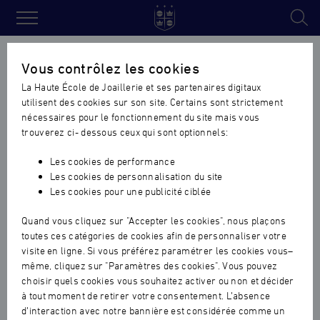
Haute
École
Accueil
›
Actualités formation initiale
›
Présentation finale du
Vous contrôlez les cookies
de
Projet Individuel de Création (PIC) des élèves de Bachelor 3, avec
La Haute École de Joaillerie et ses partenaires digitaux
Joaillerie
Cyrille Conrad directeur de création Haute Joaillerie
utilisent des cookies sur son site. Certains sont strictement
nécessaires pour le fonctionnement du site mais vous
Présentation finale du Projet
trouverez ci- dessous ceux qui sont optionnels:
Individuel de Création (PIC) des
Les cookies de performance
élèves de Bachelor 3, avec M.
Les cookies de personnalisation du site
Les cookies pour une publicité ciblée
Cyrille Conrad directeur de
création Haute Joaillerie
Quand vous cliquez sur "Accepter les cookies", nous plaçons
toutes ces catégories de cookies afin de personnaliser votre
FORMATION INITIALE
|
16.10.2018
visite en ligne. Si vous préférez paramétrer les cookies vous–
même, cliquez sur "Paramètres des cookies". Vous pouvez
choisir quels cookies vous souhaitez activer ou non et décider
à tout moment de retirer votre consentement. L’absence
d’interaction avec notre bannière est considérée comme un