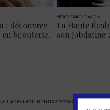
VIE DE L'ECOLE
|
03.06.2026
n : découvrez
La Haute École
en bijouterie,
son Jobdating 
us à la newsletter et restez informé de l'actualité de l'é