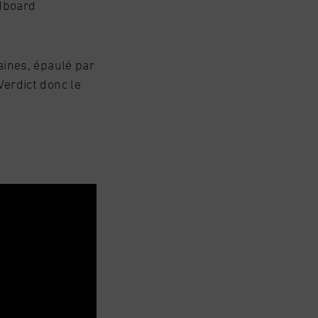
odboard
aines, épaulé par
erdict donc le