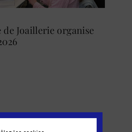
 de Joaillerie organise
2026
cole
S'INSCRIRE