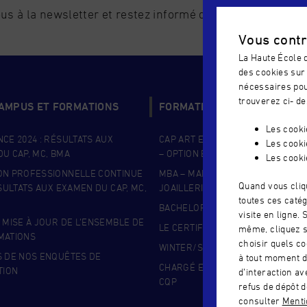
us à la newsletter et restez informé de l'actualité de l'é
Vous contr
La Haute École d
des cookies sur 
nécessaires pou
trouverez ci- de
CAMPUS ET FORMATIONS
FORMATIONS COUP DE COEU
Les cook
CE 2024 : RÉSULTATS AUX
CAP ART ET TECHNIQUES DE LA B
Les cooki
U CAP, MC, BMA
– OPTION BIJOUTERIE
Les cooki
ON PROFESSIONNELLE CONTINUE
MBA – MANAGEMENT DE LA BIJOU
Quand vous cliq
ÉSULTATS AUX EXAMEN DU CAP, MC,
JOAILLERIE
toutes ces catég
BACHELOR DESIGN BIJOU
visite en ligne.
 MISE À JOUR DE L’ENSEMBLE DE
LE CERTIFICAT SUPÉRIEUR JOAILL
même, cliquez s
MATIONS
choisir quels co
WINTER/SUMMER – BIJOUTERIE
S DE NOS ENQUÊTES DE
à tout moment d
CHARGÉ EN GEMMOLOGIE APPLIQ
TION
d’interaction a
CQP
refus de dépôt d
consulter
Mentio