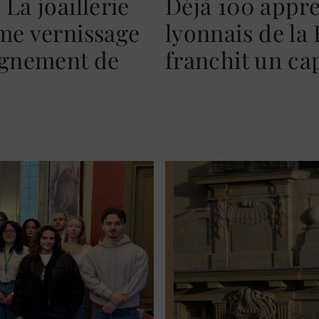
La joaillerie
Déjà 100 appre
ème vernissage
lyonnais de la 
agnement de
franchit un cap