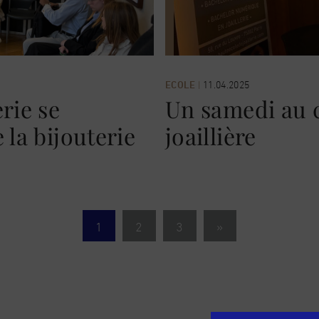
ECOLE
|
11.04.2025
rie se
Un samedi au c
 la bijouterie
joaillière
1
2
3
»