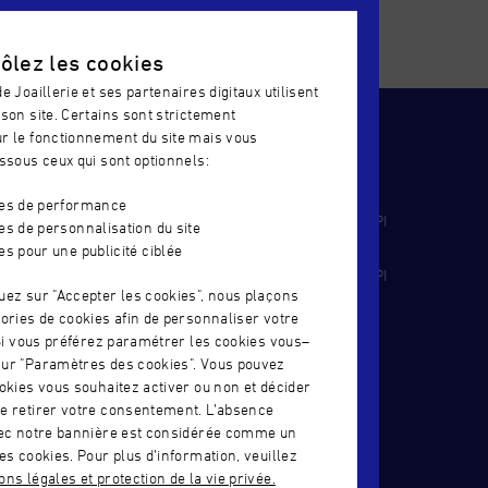
cole
S'INSCRIRE
ôlez les cookies
e Joaillerie et ses partenaires digitaux utilisent
son site. Certains sont strictement
r le fonctionnement du site mais vous
ssous ceux qui sont optionnels:
R
CERTIFICATION QUALIOPI
ies de performance
IJOUTERIE
TÉLÉCHARGEZ NOTRE CERTIFICAT QUALIOPI
es de personnalisation du site
- ALTERNANCE
es pour une publicité ciblée
TERIE-
TÉLÉCHARGEZ NOTRE CERTIFICAT QUALIOPI
uez sur "Accepter les cookies", nous plaçons
- FORMATION CONTINUE
ories de cookies afin de personnaliser votre
 Si vous préférez paramétrer les cookies vous–
IER – CSJ
ur "Paramètres des cookies". Vous pouvez
okies vous souhaitez activer ou non et décider
e retirer votre consentement. L’absence
UÉE –
vec notre bannière est considérée comme un
es cookies. Pour plus d’information, veuillez
ns légales et protection de la vie privée.