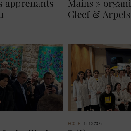
es apprenants
Mains » organi
u
Cleef & Arpels
ECOLE
|
15.10.2025