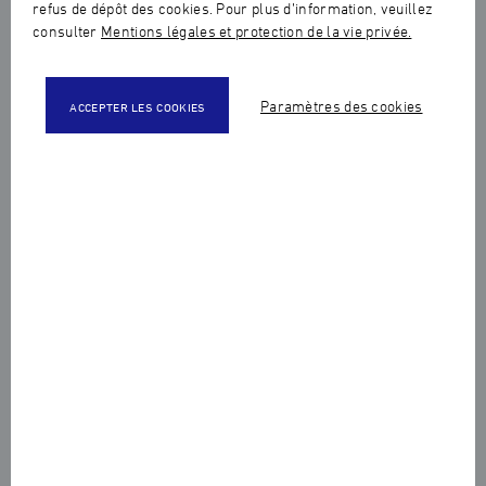
refus de dépôt des cookies. Pour plus d’information, veuillez
consulter
Mentions légales et protection de la vie privée.
Paramètres des cookies
ACCEPTER LES COOKIES
Partager cet article :
Le 24 novembre 2025, s’est tenue la cérémonie de
rentrée de la Haute Ecole de Joaillerie au Forum
des Images à Paris, qui a réuni tous les élèves de
l’école, les professeurs et les équipes
pédagogiques et administratives de l’école.
Pour les nouveaux entrants, c’était l’occasion d’intégrer
officiellement l’établissement et de rencontrer les
étudiants et les professeurs de tous les cursus !