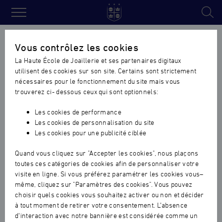
Haute
École
Accueil
›
Actualités vie de l'ecole
›
Cérémonie de rentrée 2025
Vous contrôlez les cookies
de
la Haute Ecole de Joaillerie au Forum des Images
La Haute École de Joaillerie et ses partenaires digitaux
Joaillerie
utilisent des cookies sur son site. Certains sont strictement
Cérémonie de rentrée 2025 de
nécessaires pour le fonctionnement du site mais vous
la Haute Ecole de Joaillerie au
trouverez ci- dessous ceux qui sont optionnels:
Forum des Images
Les cookies de performance
Les cookies de personnalisation du site
VIE DE L'ECOLE
|
25.11.2025
Les cookies pour une publicité ciblée
Quand vous cliquez sur "Accepter les cookies", nous plaçons
toutes ces catégories de cookies afin de personnaliser votre
visite en ligne. Si vous préférez paramétrer les cookies vous–
même, cliquez sur "Paramètres des cookies". Vous pouvez
choisir quels cookies vous souhaitez activer ou non et décider
à tout moment de retirer votre consentement. L’absence
d’interaction avec notre bannière est considérée comme un