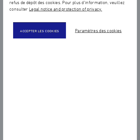
refus de dépôt des cookies. Pour plus d’information, veuillez
consulter
Legal notice and protection of privacy.
| Professional training
Visual merchandising
Paramètres des cookies
ACCEPTER LES COOKIES
Home
Visual merchandising
DURATION
56 hours
PLACE
58, rue du Louvre, 75002
Paris
PRE-REGISTERED