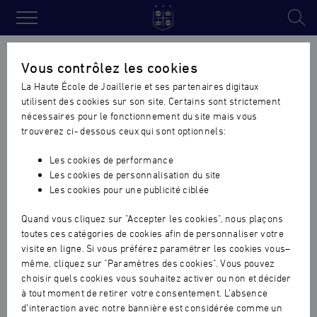
Haute
École
Accueil
›
Archives
Vous contrôlez les cookies
de
La Haute École de Joaillerie et ses partenaires digitaux
Joaillerie
Articles de presse
utilisent des cookies sur son site. Certains sont strictement
nécessaires pour le fonctionnement du site mais vous
trouverez ci- dessous ceux qui sont optionnels:
Notre cellule presse est à la disposition des
médias pour répondre aux besoins d’informations
Les cookies de performance
sur la Haute Ecole de Joaillerie Paris, ses
Les cookies de personnalisation du site
Les cookies pour une publicité ciblée
actualités, ses programmes de formation, ses
professeurs et ses étudiants.
Quand vous cliquez sur "Accepter les cookies", nous plaçons
toutes ces catégories de cookies afin de personnaliser votre
visite en ligne. Si vous préférez paramétrer les cookies vous–
même, cliquez sur "Paramètres des cookies". Vous pouvez
choisir quels cookies vous souhaitez activer ou non et décider
à tout moment de retirer votre consentement. L’absence
KIT DE COMMUNICATION
d’interaction avec notre bannière est considérée comme un