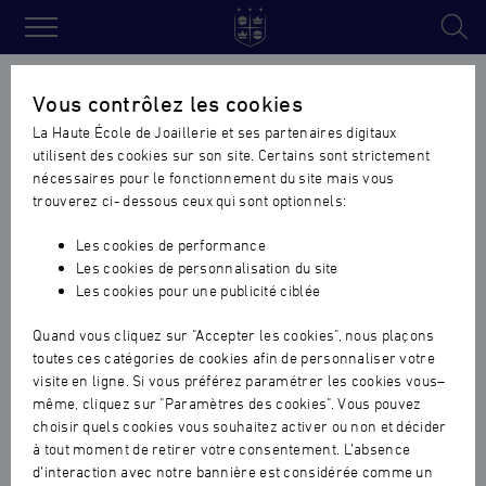
Haute
École
Accueil
›
Actualités ecole
›
Soirée de Vernissage à la Haute Ec
Vous contrôlez les cookies
de
de Joaillerie – Exposition Pierre Dubail
La Haute École de Joaillerie et ses partenaires digitaux
Joaillerie
utilisent des cookies sur son site. Certains sont strictement
Soirée de Vernissage à la Haute
nécessaires pour le fonctionnement du site mais vous
Ecole de Joaillerie – Exposition
trouverez ci- dessous ceux qui sont optionnels:
Pierre Dubail
Les cookies de performance
Les cookies de personnalisation du site
ECOLE
|
08.12.2023
Les cookies pour une publicité ciblée
Quand vous cliquez sur "Accepter les cookies", nous plaçons
toutes ces catégories de cookies afin de personnaliser votre
visite en ligne. Si vous préférez paramétrer les cookies vous–
même, cliquez sur "Paramètres des cookies". Vous pouvez
choisir quels cookies vous souhaitez activer ou non et décider
à tout moment de retirer votre consentement. L’absence
d’interaction avec notre bannière est considérée comme un