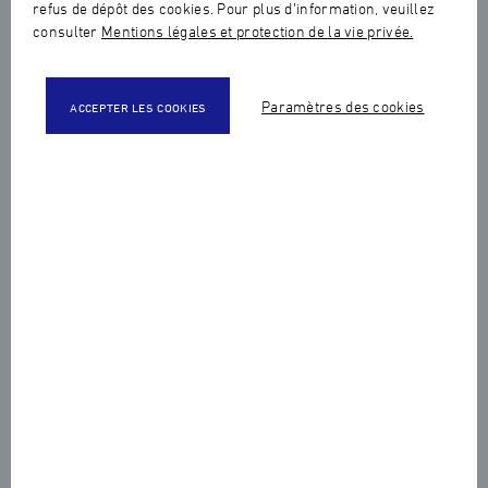
refus de dépôt des cookies. Pour plus d’information, veuillez
consulter
Mentions légales et protection de la vie privée.
Paramètres des cookies
ACCEPTER LES COOKIES
Hier, le 7 décembre 2023, la Haute Ecole de Joaillerie a eu
le privilège d'organiser le vernissage de l'exposition de
Pierre Dubail, fondateur émérite de la Maison Dubail et
créateur de la Bourse Pierre Dubail - "La joaillerie pour
tous". Une soirée où l'art a rencontré la générosité, avec
l'engagement que l'intégralité des recettes générées par
les ventes des œuvres de Pierre Dubail sera reversée à la
bourse.
Cette seconde édition, placée sous le Haut Patronage de
monsieur Raffarin, a marqué une nouvelle preuve de son
intérêt soutenu pour notre secteur de la joaillerie, ainsi
que son appui indéfectible envers les hommes, les
femmes, la jeunesse et le savoir-faire français qui rayonne
à travers le monde. Une manifestation concrète de son